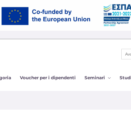
Cer
per:
goria
Voucher per i dipendenti
Seminari
Studi