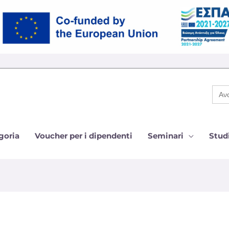
Cer
per:
goria
Voucher per i dipendenti
Seminari
Studi