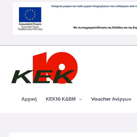
Μετάβαση
στο
περιεχόμενο
Αρχική
ΚΕΚ10 ΚΔΒΜ
Voucher Ανέργων