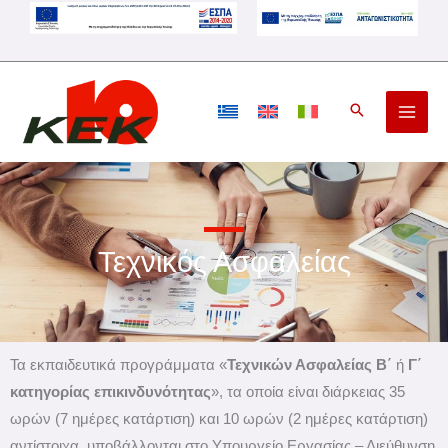
Μετάβαση
στο
περιεχόμενο
Τεχνικός Ασφαλείας
Τα εκπαιδευτικά προγράμματα «
Τεχνικών Ασφαλείας Β΄
ή
Γ΄
κατηγορίας επικινδυνότητας
», τα οποία είναι διάρκειας 35
ωρών (7 ημέρες κατάρτιση) και 10 ωρών (2 ημέρες κατάρτιση)
αντίστοιχα, υποβάλλονται στο Υπουργείο Εργασίας – Διεύθυνση