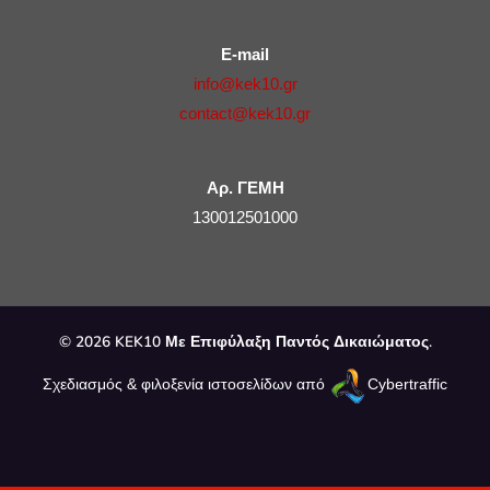
E-mail
info@kek10.gr
contact@kek10.gr
Αρ. ΓΕΜΗ
130012501000
© 2026 KEK10 Με Επιφύλαξη Παντός Δικαιώματος.
Σχεδιασμός & φιλοξενία ιστοσελίδων από
Cybertraffic