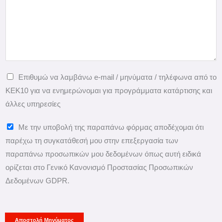
*
κ
μ
ο
π
ι
ο
ν
ρ
ω
ο
Επιθυμώ να λαμβάνω e-mail / μηνύματα / τηλέφωνα από το
ν
ύ
ΚΕΚ10 για να ενημερώνομαι για προγράμματα κατάρτισης και
ί
μ
άλλες υπηρεσίες
α
ε
ς
ν
Π
Με την υποβολή της παραπάνω φόρμας αποδέχομαι ότι
*
α
ρ
παρέχω τη συγκατάθεσή μου στην επεξεργασία των
σ
ο
παραπάνω προσωπικών μου δεδομένων όπως αυτή ειδικά
α
σ
ορίζεται στο Γενικό Κανονισμό Προστασίας Προσωπικών
ς
ω
Δεδομένων GDPR.
β
π
ο
ι
η
κ
Αποστολή Μηνύματος