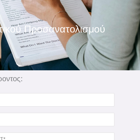
ατικού Προσανατολισμού
οντος: