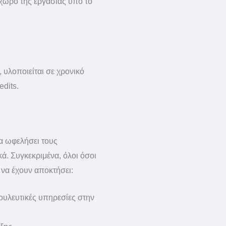
 χώρο της εργασίας υπό το
ο
ο
μ
υ
έ
μ
ν
ε
α
;
 υλοποιείται σε χρονικό
*
edits.
α ωφελήσει τους
ά. Συγκεκριμένα, όλοι όσοι
να έχουν αποκτήσει:
ουλευτικές υπηρεσίες στην