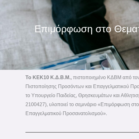
Επιμόρφωση στο Θεματι
Το ΚΕΚ10 Κ.Δ.Β.Μ.,
πιστοποιημένο ΚΔΒΜ από τον
Πιστοποίησης Προσόντων και Επαγγελματικού Πρ
το Υπουργείο Παιδείας, Θρησκευμάτων και Αθλητισ
2100427), υλοποιεί το σεμινάριο «Επιμόρφωση στο 
Επαγγελματικού Προσανατολισμού».