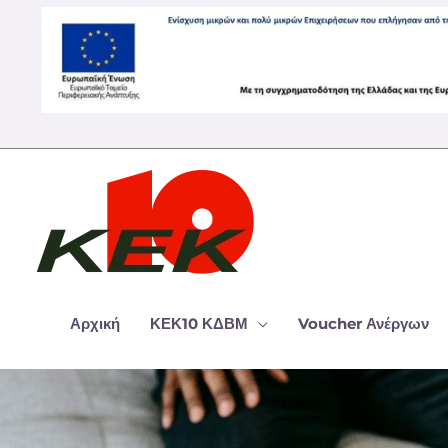
Μετάβαση
στο
περιεχόμενο
Αρχική
ΚΕΚ10 ΚΔΒΜ
Voucher Ανέργων