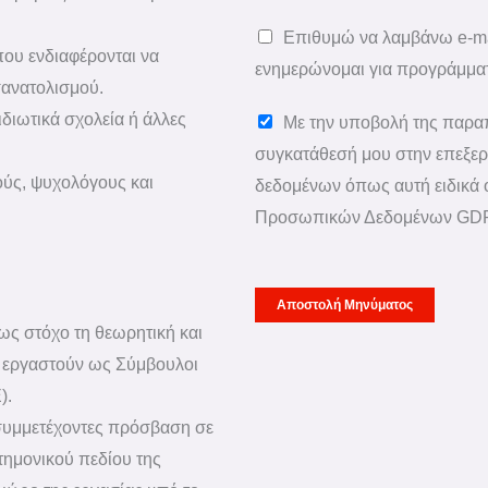
Ν
ο
Ι
Επιθυμώ να λαμβάνω e-mai
που ενδιαφέρονται να
ύ
Α
ενημερώνομαι για προγράμματ
ανατολισμού.
μ
Σ
ιδιωτικά σχολεία ή άλλες
Π
ε
Με την υποβολή της παρα
*
ρ
ν
συγκατάθεσή μου στην επεξ
ούς, ψυχολόγους και
ο
α
δεδομένων όπως αυτή ειδικά 
σ
σ
Προσωπικών Δεδομένων GD
ω
α
π
ς
Αποστολή Μηνύματος
ι
β
ως στόχο τη θεωρητική και
κ
ο
ι εργαστούν ως Σύμβουλοι
ά
η
).
δ
θ
 συμμετέχοντες πρόσβαση σε
ε
ή
στημονικού πεδίου της
δ
σ