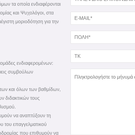
Μ
τόμων τα οποία ενδιαφέρονται
Μ
Η
Ο
ομίας και Ψυχολόγοι, στα
Α
Λ
E
*
μέγιστη μοριοδότηση για την
*
Ε
-
Φ
M
Π
Ω
A
Ο
Ν
I
Λ
Τ
Ο
L
Η
Κ
 ομάδες ενδιαφερομένων:
Ε
*
*
ψεις συμβούλων
Σ
Π
ε
Ι
ήτων και όλων των βαθμίδων,
τ
Κ
ων διδακτικών τους
ι
Ο
λισμού.
μ
Ι
υμούν να αναπτύξουν τη
π
Ν
ου του επαγγελματικού
ο
Ω
οδρομίας που επιθυμούν να
ρ