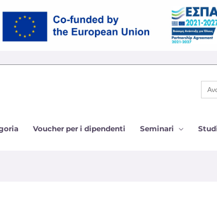
Cer
per:
goria
Voucher per i dipendenti
Seminari
Studi