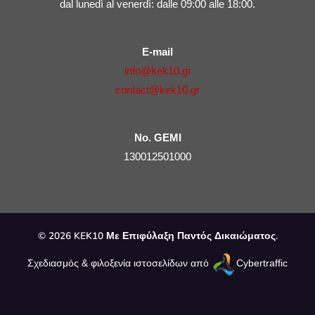
dal lunedì al venerdì: dalle 09:00 alle 18:00.
E-mail
info@kek10.gr
contact@kek10.gr
No. GEMI
130012501000
© 2026 KEK10 Με Επιφύλαξη Παντός Δικαιώματος.
Σχεδιασμός & φιλοξενία ιστοσελίδων από
Cybertraffic